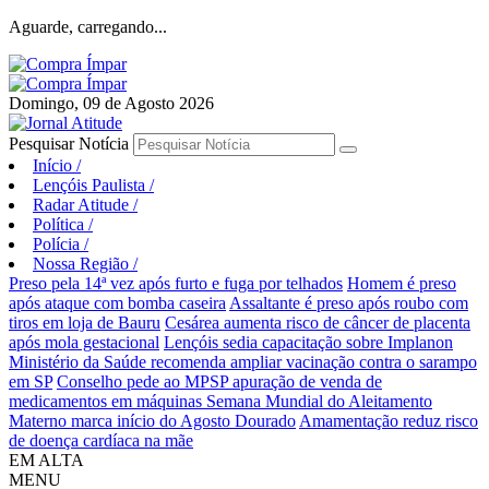
Aguarde, carregando...
Domingo, 09 de Agosto 2026
Pesquisar Notícia
Início
/
Lençóis Paulista
/
Radar Atitude
/
Política
/
Polícia
/
Nossa Região
/
Preso pela 14ª vez após furto e fuga por telhados
Homem é preso
após ataque com bomba caseira
Assaltante é preso após roubo com
tiros em loja de Bauru
Cesárea aumenta risco de câncer de placenta
após mola gestacional
Lençóis sedia capacitação sobre Implanon
Ministério da Saúde recomenda ampliar vacinação contra o sarampo
em SP
Conselho pede ao MPSP apuração de venda de
medicamentos em máquinas
Semana Mundial do Aleitamento
Materno marca início do Agosto Dourado
Amamentação reduz risco
de doença cardíaca na mãe
EM ALTA
MENU