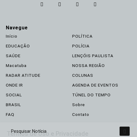
Navegue
Início
POLÍTICA
EDUCAÇÃO
POLÍCIA
SAÚDE
LENÇÓIS PAULISTA
Macatuba
NOSSA REGIÃO
RADAR ATITUDE
COLUNAS
ONDE IR
AGENDA DE EVENTOS
SOCIAL
TÚNEL DO TEMPO
BRASIL
Sobre
FAQ
Contato
Termos de Uso e Privacidade
Pesquisar Notícia