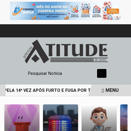
Pesquisar Notícia
MENU
 PELA 14ª VEZ APÓS FURTO E FUGA POR TELHADOS
HOMEM
EM ALTA