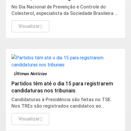
No Dia Nacional de Prevenção e Controle do
Colesterol, especialista da Sociedade Brasileira de
Cardiologia recomenda exame preventivo aos 10
anos, alimentação equilibrada e atividade física.
Visualizar
Também alerta para os riscos da interrupção do
tratamento e da desinformação sobre estatinas.
Últimas Notícias
Partidos têm até o dia 15 para registrarem
candidaturas nos tribunais
Candidaturas à Presidência são feitas no TSE.
Nos TREs são registrados candidatos ao
governo estadual, Senado, Câmara dos
Deputados e assembleias estaduais e distrital.
Visualizar