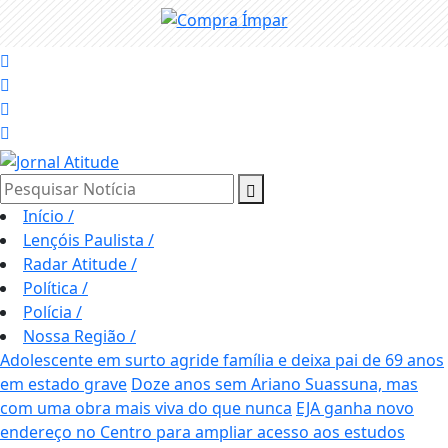
Pesquisar Notícia
Início
/
Lençóis Paulista
/
Radar Atitude
/
Política
/
Polícia
/
Nossa Região
/
Adolescente em surto agride família e deixa pai de 69 anos
em estado grave
Doze anos sem Ariano Suassuna, mas
com uma obra mais viva do que nunca
EJA ganha novo
endereço no Centro para ampliar acesso aos estudos