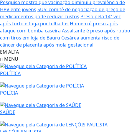
Pesquisa mostra que vacinação diminuiu prevalência de
HPV ente jovens
SUS: comitê de negociação de preço de
medicamentos pode reduzir custos
Preso pela 14ª vez
após furto e fuga por telhados
Homem é preso após
ataque com bomba caseira
Assaltante é preso após roubo
com tiros em loja de Bauru
Cesárea aumenta risco de
câncer de placenta após mola gestacional
EM ALTA
MENU
POLÍTICA
POLÍCIA
SAÚDE
LENÇÓIS PAULISTA