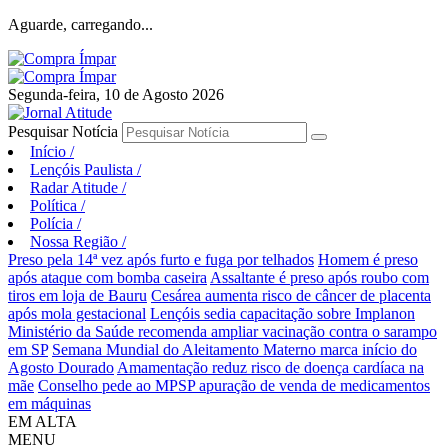
Aguarde, carregando...
Segunda-feira, 10 de Agosto 2026
Pesquisar Notícia
Início
/
Lençóis Paulista
/
Radar Atitude
/
Política
/
Polícia
/
Nossa Região
/
Preso pela 14ª vez após furto e fuga por telhados
Homem é preso
após ataque com bomba caseira
Assaltante é preso após roubo com
tiros em loja de Bauru
Cesárea aumenta risco de câncer de placenta
após mola gestacional
Lençóis sedia capacitação sobre Implanon
Ministério da Saúde recomenda ampliar vacinação contra o sarampo
em SP
Semana Mundial do Aleitamento Materno marca início do
Agosto Dourado
Amamentação reduz risco de doença cardíaca na
mãe
Conselho pede ao MPSP apuração de venda de medicamentos
em máquinas
EM ALTA
MENU