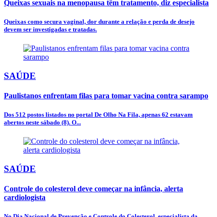
Queixas sexuais na menopausa têm tratamento, diz especialista
Queixas como secura vaginal, dor durante a relação e perda de desejo
devem ser investigadas e tratadas.
SAÚDE
Paulistanos enfrentam filas para tomar vacina contra sarampo
Dos 512 postos listados no portal De Olho Na Fila, apenas 62 estavam
abertos neste sábado (8). O...
SAÚDE
Controle do colesterol deve começar na infância, alerta
cardiologista
No Dia Nacional de Prevenção e Controle do Colesterol, especialista da