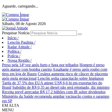
Aguarde, carregando...
Sábado, 08 de Agosto 2026
Pesquisar Notícia
Início
/
Lençóis Paulista
/
Radar Atitude
/
Política
/
Polícia
/
Nossa Região
/
Preso pela 14ª vez após furto e fuga por telhados
Homem é preso
após ataque com bomba caseira
Assaltante é preso após roubo com
tiros em loja de Bauru
Cesárea aumenta risco de câncer de placenta
após mola gestacional
Lençóis sedia capacitação sobre Implanon
Tarifa de 37,5% dos EUA atinge US$ 6,6 bi em exportações do
Brasil
Subsídio de R$ 0,35 ao diesel não será retomado, diz ministro
Receita prevê arrecadar R$ 17,2 bilhões com IR sobre dividendos
Ministério da Saúde recomenda ampliar vacinação contra o sarampo
em SP
EM ALTA
MENU