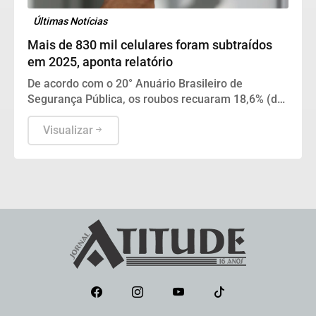
Últimas Notícias
Mais de 830 mil celulares foram subtraídos
em 2025, aponta relatório
De acordo com o 20° Anuário Brasileiro de
Segurança Pública, os roubos recuaram 18,6% (de
377.787 para 308.723), enquanto os furtos
cresceram 0,9% (de 477.326 para 483.561).
Visualizar