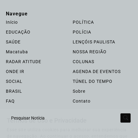
Navegue
Início
POLÍTICA
EDUCAÇÃO
POLÍCIA
SAÚDE
LENÇÓIS PAULISTA
Macatuba
NOSSA REGIÃO
RADAR ATITUDE
COLUNAS
ONDE IR
AGENDA DE EVENTOS
SOCIAL
TÚNEL DO TEMPO
BRASIL
Sobre
FAQ
Contato
Termos de Uso e Privacidade
Pesquisar Notícia
Esse site utiliza cookies para melhorar sua experiência
de navegação. Ao continuar o acesso, entendemos que