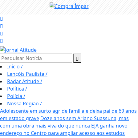
Pesquisar Notícia
Início
/
Lençóis Paulista
/
Radar Atitude
/
Política
/
Polícia
/
Nossa Região
/
Adolescente em surto agride família e deixa pai de 69 anos
em estado grave
Doze anos sem Ariano Suassuna, mas
com uma obra mais viva do que nunca
EJA ganha novo
endereço no Centro para ampliar acesso aos estudos