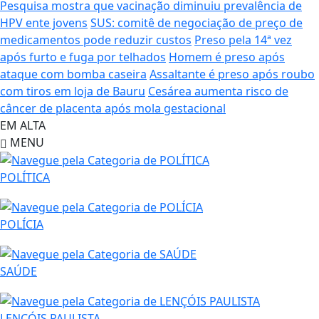
Pesquisa mostra que vacinação diminuiu prevalência de
HPV ente jovens
SUS: comitê de negociação de preço de
medicamentos pode reduzir custos
Preso pela 14ª vez
após furto e fuga por telhados
Homem é preso após
ataque com bomba caseira
Assaltante é preso após roubo
com tiros em loja de Bauru
Cesárea aumenta risco de
câncer de placenta após mola gestacional
EM ALTA
MENU
POLÍTICA
POLÍCIA
SAÚDE
LENÇÓIS PAULISTA