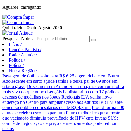
Aguarde, carregando...
Quinta-feira, 06 de Agosto 2026
Pesquisar Notícia
Início
/
Lençóis Paulista
/
Radar Atitude
/
Política
/
Polícia
/
Nossa Região
/
Passagem de ônibus sobe para R$ 6,25 e gera debate em Bauru
Adolescente em surto agride família e deixa pai de 69 anos em
estado grave
Doze anos sem Ariano Suassuna, mas com uma obra
mais viva do que nunca
Lençóis Paulista brilha com 17 pódios e
dezenas de medalhas nos Jogos Regionais
EJA ganha novo
endereço no Centro para ampliar acesso aos estudos
IPREM abre
concurso público com salários de até R$ 4,8 mil
Proerd forma 500
alunos e celebra escolhas para um futuro melhor
Pesquisa mostra
que vacinação diminuiu prevalência de HPV ente jovens
SUS:
comitê de negociação de preço de medicamentos pode reduzir
custos