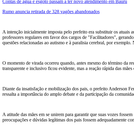
Contas de água e esgoto passam a ter novo atendimento em Bauru
Rumo anuncia retirada de 328 vagões abandonados
A intenção inicialmente imposta pelo prefeito era substituir os atuais a
professores regulares em favor dos cargos de "Facilitadores", gerando
questões relacionadas ao autismo e à paralisia cerebral, por exemplo
O momento de virada ocorreu quando, antes mesmo do término da reuni
transparente e inclusivo ficou evidente, mas a reação rápida das mães
Diante da insatisfação e mobilização dos pais, o prefeito Anderson Ferr
ressalta a importância do amplo debate e da participação da comunidad
A atitude das mães em se unirem para garantir que suas vozes fosse
preocupações e dúvidas legítimas dos pais fossem adequadamente con