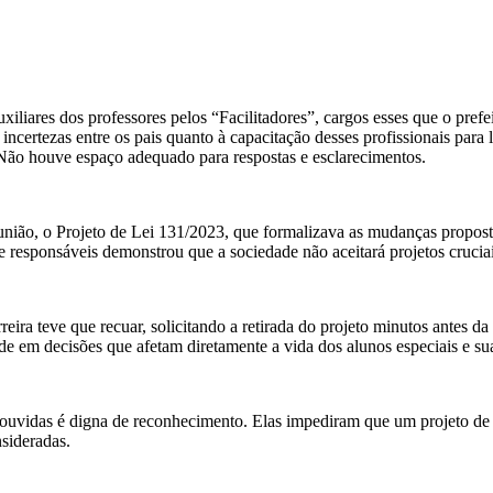
uxiliares dos professores pelos “Facilitadores”, cargos esses que o prefeit
 incertezas entre os pais quanto à capacitação desses profissionais par
. Não houve espaço adequado para respostas e esclarecimentos.
ão, o Projeto de Lei 131/2023, que formalizava as mudanças propostas
 e responsáveis demonstrou que a sociedade não aceitará projetos cruci
eira teve que recuar, solicitando a retirada do projeto minutos antes da
e em decisões que afetam diretamente a vida dos alunos especiais e sua
m ouvidas é digna de reconhecimento. Elas impediram que um projeto de
sideradas.