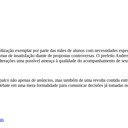
bilização exemplar por parte das mães de alunos com necessidades espe
r de insatisfação diante de propostas controversas. O prefeito Anderso
lterações uma possível ameaça à qualidade do acompanhamento de seus
i palco não apenas de anúncios, mas também de uma revolta contida entr
 debate em uma mera formalidade para comunicar decisões já tomadas no
ais