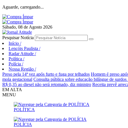
Aguarde, carregando...
Sábado, 08 de Agosto 2026
Pesquisar Notícia
Início
/
Lençóis Paulista
/
Radar Atitude
/
Política
/
Polícia
/
Nossa Região
/
Preso pela 14ª vez após furto e fuga por telhados
Homem é preso após
mola gestacional
Consulta pública sobre educação bilíngue de surdos
R$ 0,35 ao diesel não será retomado, diz ministro
Receita prevê arrec
EM ALTA
MENU
POLÍTICA
POLÍCIA