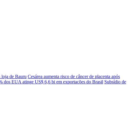
 loja de Bauru
Cesárea aumenta risco de câncer de placenta após
5% dos EUA atinge US$ 6,6 bi em exportações do Brasil
Subsídio de