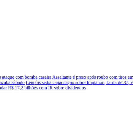
 ataque com bomba caseira
Assaltante é preso após roubo com tiros em
 acaba sábado
Lençóis sedia capacitação sobre Implanon
Tarifa de 37,
adar R$ 17,2 bilhões com IR sobre dividendos