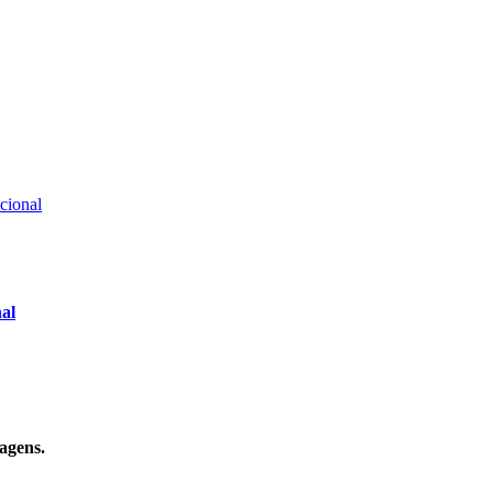
nal
agens.