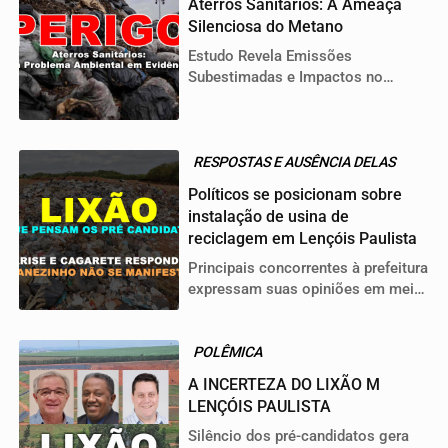
Aterros Sanitários: A Ameaça
Silenciosa do Metano
Estudo Revela Emissões
Subestimadas e Impactos no
Aquecimento Global
RESPOSTAS E AUSÊNCIA DELAS
Políticos se posicionam sobre
instalação de usina de
reciclagem em Lençóis Paulista
Principais concorrentes à prefeitura
expressam suas opiniões em meio
à controvérsia gerada pela possível
instalação da UTGR na cidade.
POLÊMICA
A INCERTEZA DO LIXÃO M
LENÇÓIS PAULISTA
Silêncio dos pré-candidatos gera