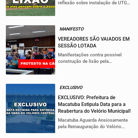
reflexão sobre instalação de UTGR
em Lençóis Paulista
MANIFESTO
VEREADORES SÃO VAIADOS EM
SESSÃO LOTADA
Manifestações contra possível
construção de lixão pela
Multibioenergia revelam
descontentamento popular e
demandam transparência política
na cidade.
EXCLUSIVO
EXCLUSIVO: Prefeitura de
Macatuba Estipula Data para a
Reabertura do Velório Municipal!
Macatuba Aguarda Ansiosamente
pela Reinauguração do Velório
Municipal: O Que Esperar?