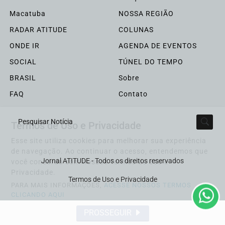
Macatuba
NOSSA REGIÃO
RADAR ATITUDE
COLUNAS
ONDE IR
AGENDA DE EVENTOS
SOCIAL
TÚNEL DO TEMPO
BRASIL
Sobre
FAQ
Contato
Termos de Uso e Privacidade
Pesquisar Notícia
Esse site utiliza cookies para melhorar sua experiência
de navegação. Ao continuar o acesso, entendemos que
Jornal ATITUDE - Todos os direitos reservados
você concorda com nossos Termos de Uso e
Privacidade.
Termos de Uso e Privacidade
PARA MAIS INFORMAÇÕES,
ACESSE NOSSOS TERMOS
CLICANDO AQUI
PROSSEGUIR