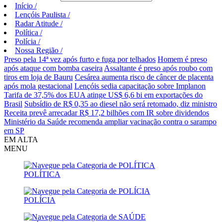
Início
/
Lençóis Paulista
/
Radar Atitude
/
Política
/
Polícia
/
Nossa Região
/
Preso pela 14ª vez após furto e fuga por telhados
Homem é preso
após ataque com bomba caseira
Assaltante é preso após roubo com
tiros em loja de Bauru
Cesárea aumenta risco de câncer de placenta
após mola gestacional
Lençóis sedia capacitação sobre Implanon
Tarifa de 37,5% dos EUA atinge US$ 6,6 bi em exportações do
Brasil
Subsídio de R$ 0,35 ao diesel não será retomado, diz ministro
Receita prevê arrecadar R$ 17,2 bilhões com IR sobre dividendos
Ministério da Saúde recomenda ampliar vacinação contra o sarampo
em SP
EM ALTA
MENU
POLÍTICA
POLÍCIA