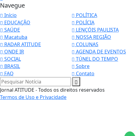
Navegue
Início
POLÍTICA
EDUCAÇÃO
POLÍCIA
SAÚDE
LENÇÓIS PAULISTA
Macatuba
NOSSA REGIÃO
RADAR ATITUDE
COLUNAS
ONDE IR
AGENDA DE EVENTOS
SOCIAL
TÚNEL DO TEMPO
BRASIL
Sobre
FAQ
Contato
Pesquisar Notícia
Jornal ATITUDE - Todos os direitos reservados
Termos de Uso e Privacidade
Termos de Uso e Privacidade
Esse site utiliza cookies para melhorar sua
experiência de navegação. Ao continuar o acesso,
entendemos que você concorda com nossos Termos
de Uso e Privacidade.
PARA MAIS INFORMAÇÕES,
ACESSE NOSSOS TERMOS