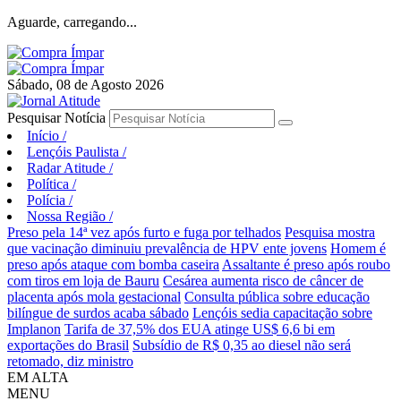
Aguarde, carregando...
Sábado, 08 de Agosto 2026
Pesquisar Notícia
Início
/
Lençóis Paulista
/
Radar Atitude
/
Política
/
Polícia
/
Nossa Região
/
Preso pela 14ª vez após furto e fuga por telhados
Pesquisa mostra
que vacinação diminuiu prevalência de HPV ente jovens
Homem é
preso após ataque com bomba caseira
Assaltante é preso após roubo
com tiros em loja de Bauru
Cesárea aumenta risco de câncer de
placenta após mola gestacional
Consulta pública sobre educação
bilíngue de surdos acaba sábado
Lençóis sedia capacitação sobre
Implanon
Tarifa de 37,5% dos EUA atinge US$ 6,6 bi em
exportações do Brasil
Subsídio de R$ 0,35 ao diesel não será
retomado, diz ministro
EM ALTA
MENU