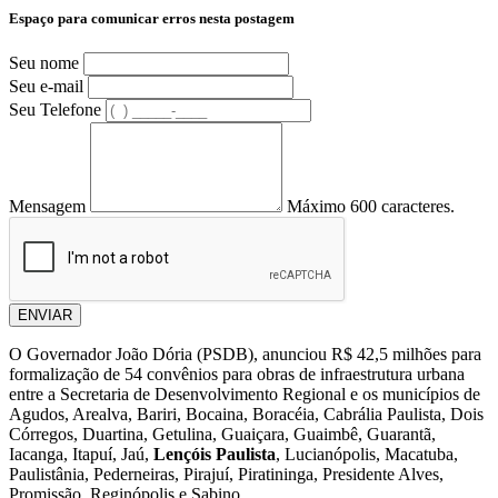
Espaço para comunicar erros nesta postagem
Seu nome
Seu e-mail
Seu Telefone
Mensagem
Máximo 600 caracteres.
ENVIAR
O Governador João Dória (PSDB), anunciou R$ 42,5 milhões para
formalização de 54 convênios para obras de infraestrutura urbana
entre a Secretaria de Desenvolvimento Regional e os municípios de
Agudos, Arealva, Bariri, Bocaina, Boracéia, Cabrália Paulista, Dois
Córregos, Duartina, Getulina, Guaiçara, Guaimbê, Guarantã,
Iacanga, Itapuí, Jaú,
Lençóis Paulista
, Lucianópolis, Macatuba,
Paulistânia, Pederneiras, Pirajuí, Piratininga, Presidente Alves,
Promissão, Reginópolis e Sabino.