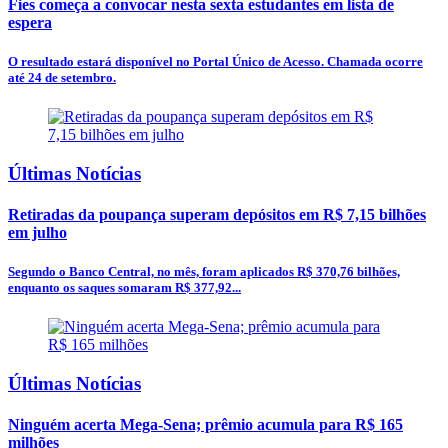
Fies começa a convocar nesta sexta estudantes em lista de
espera
O resultado estará disponível no Portal Único de Acesso. Chamada ocorre
até 24 de setembro.
Últimas Notícias
Retiradas da poupança superam depósitos em R$ 7,15 bilhões
em julho
Segundo o Banco Central, no mês, foram aplicados R$ 370,76 bilhões,
enquanto os saques somaram R$ 377,92...
Últimas Notícias
Ninguém acerta Mega-Sena; prêmio acumula para R$ 165
milhões