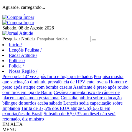
Aguarde, carregando...
Sábado, 08 de Agosto 2026
Pesquisar Notícia
Início
/
Lençóis Paulista
/
Radar Atitude
/
Política
/
Polícia
/
Nossa Região
/
Preso pela 14ª vez após furto e fuga por telhados
Pesquisa mostra
que vacinação diminuiu prevalência de HPV ente jovens
Homem é
preso após ataque com bomba caseira
Assaltante é preso após roubo
com tiros em loja de Bauru
Cesárea aumenta risco de câncer de
placenta após mola gestacional
Consulta pública sobre educação
bilíngue de surdos acaba sábado
Lençóis sedia capacitação sobre
Implanon
Tarifa de 37,5% dos EUA atinge US$ 6,6 bi em
exportações do Brasil
Subsídio de R$ 0,35 ao diesel não será
retomado, diz ministro
EM ALTA
MENU