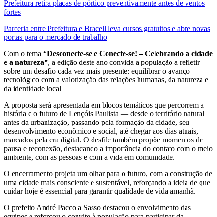
Prefeitura retira placas de pórtico preventivamente antes de ventos
fortes
Parceria entre Prefeitura e Bracell leva cursos gratuitos e abre novas
portas para o mercado de trabalho
Com o tema
“Desconecte-se e Conecte-se! – Celebrando a cidade
e a natureza”
, a edição deste ano convida a população a refletir
sobre um desafio cada vez mais presente: equilibrar o avanço
tecnológico com a valorização das relações humanas, da natureza e
da identidade local.
A proposta será apresentada em blocos temáticos que percorrem a
história e o futuro de Lençóis Paulista — desde o território natural
antes da urbanização, passando pela formação da cidade, seu
desenvolvimento econômico e social, até chegar aos dias atuais,
marcados pela era digital. O desfile também propõe momentos de
pausa e reconexão, destacando a importância do contato com o meio
ambiente, com as pessoas e com a vida em comunidade.
O encerramento projeta um olhar para o futuro, com a construção de
uma cidade mais consciente e sustentável, reforçando a ideia de que
cuidar hoje é essencial para garantir qualidade de vida amanhã.
O prefeito André Paccola Sasso destacou o envolvimento das
equipes e reforçou o convite à população para participar da