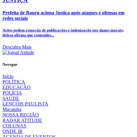
JUSTIÇA
Prefeita de Bauru aciona Justiça após ataques e ofensas em
redes sociais
Ações pedem remoção de publicações e indenização por danos morais;
defesa afirma que conteúdos...
Descubra Mais
Navegue
Início
POLÍTICA
EDUCAÇÃO
POLÍCIA
SAÚDE
LENÇÓIS PAULISTA
Macatuba
NOSSA REGIÃO
RADAR ATITUDE
COLUNAS
ONDE IR
AGENDA DE EVENTOS