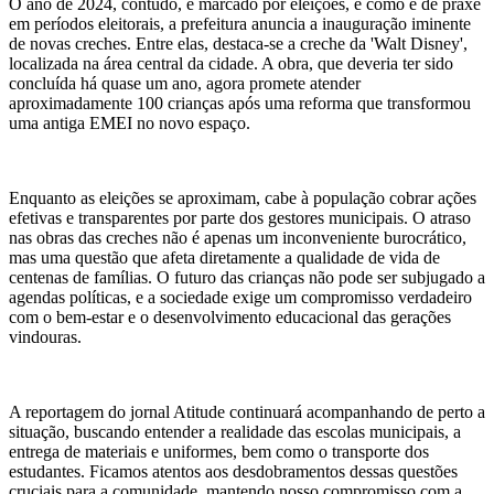
O ano de 2024, contudo, é marcado por eleições, e como é de praxe
em períodos eleitorais, a prefeitura anuncia a inauguração iminente
de novas creches. Entre elas, destaca-se a creche da 'Walt Disney',
localizada na área central da cidade. A obra, que deveria ter sido
concluída há quase um ano, agora promete atender
aproximadamente 100 crianças após uma reforma que transformou
uma antiga EMEI no novo espaço.
Enquanto as eleições se aproximam, cabe à população cobrar ações
efetivas e transparentes por parte dos gestores municipais. O atraso
nas obras das creches não é apenas um inconveniente burocrático,
mas uma questão que afeta diretamente a qualidade de vida de
centenas de famílias. O futuro das crianças não pode ser subjugado a
agendas políticas, e a sociedade exige um compromisso verdadeiro
com o bem-estar e o desenvolvimento educacional das gerações
vindouras.
A reportagem do jornal Atitude continuará acompanhando de perto a
situação, buscando entender a realidade das escolas municipais, a
entrega de materiais e uniformes, bem como o transporte dos
estudantes. Ficamos atentos aos desdobramentos dessas questões
cruciais para a comunidade, mantendo nosso compromisso com a