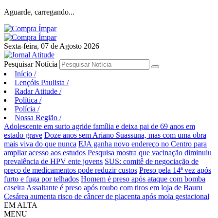
Aguarde, carregando...
Sexta-feira, 07 de Agosto 2026
Pesquisar Notícia
Início
/
Lençóis Paulista
/
Radar Atitude
/
Política
/
Polícia
/
Nossa Região
/
Adolescente em surto agride família e deixa pai de 69 anos em
estado grave
Doze anos sem Ariano Suassuna, mas com uma obra
mais viva do que nunca
EJA ganha novo endereço no Centro para
ampliar acesso aos estudos
Pesquisa mostra que vacinação diminuiu
prevalência de HPV ente jovens
SUS: comitê de negociação de
preço de medicamentos pode reduzir custos
Preso pela 14ª vez após
furto e fuga por telhados
Homem é preso após ataque com bomba
caseira
Assaltante é preso após roubo com tiros em loja de Bauru
Cesárea aumenta risco de câncer de placenta após mola gestacional
EM ALTA
MENU