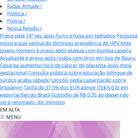
Radar Atitude
/
Política
/
Polícia
/
Nossa Região
/
Preso pela 14ª vez após furto e fuga por telhados
Pesquisa
mostra que vacinação diminuiu prevalência de HPV ente
jovens
Homem é preso após ataque com bomba caseira
Assaltante é preso após roubo com tiros em loja de Bauru
Cesárea aumenta risco de câncer de placenta após mola
gestacional
Consulta pública sobre educação bilíngue de
surdos acaba sábado
Lençóis sedia capacitação sobre
Implanon
Tarifa de 37,5% dos EUA atinge US$ 6,6 bi em
exportações do Brasil
Subsídio de R$ 0,35 ao diesel não
será retomado, diz ministro
EM ALTA
MENU