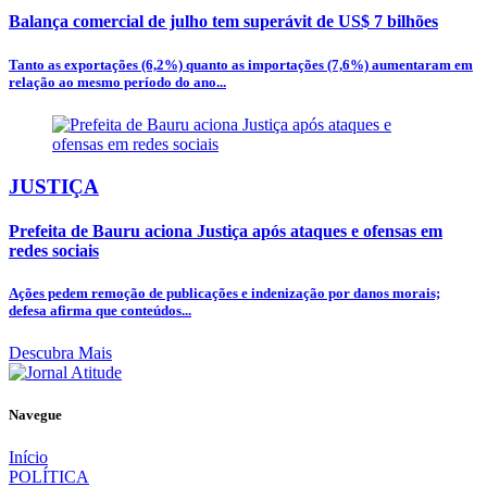
Balança comercial de julho tem superávit de US$ 7 bilhões
Tanto as exportações (6,2%) quanto as importações (7,6%) aumentaram em
relação ao mesmo período do ano...
JUSTIÇA
Prefeita de Bauru aciona Justiça após ataques e ofensas em
redes sociais
Ações pedem remoção de publicações e indenização por danos morais;
defesa afirma que conteúdos...
Descubra Mais
Navegue
Início
POLÍTICA