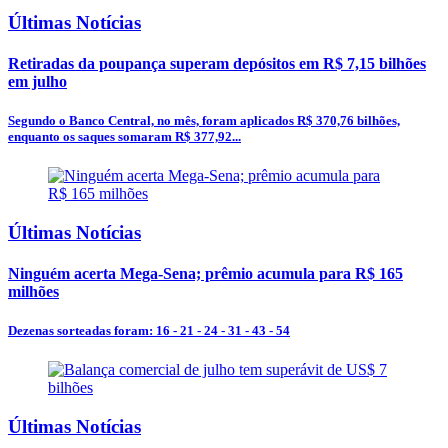
Últimas Notícias
Retiradas da poupança superam depósitos em R$ 7,15 bilhões
em julho
Segundo o Banco Central, no mês, foram aplicados R$ 370,76 bilhões,
enquanto os saques somaram R$ 377,92...
Últimas Notícias
Ninguém acerta Mega-Sena; prêmio acumula para R$ 165
milhões
Dezenas sorteadas foram: 16 - 21 - 24 - 31 - 43 - 54
Últimas Notícias