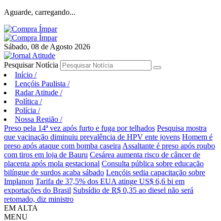
Aguarde, carregando...
Sábado, 08 de Agosto 2026
Pesquisar Notícia
Início
/
Lençóis Paulista
/
Radar Atitude
/
Política
/
Polícia
/
Nossa Região
/
Preso pela 14ª vez após furto e fuga por telhados
Pesquisa mostra
que vacinação diminuiu prevalência de HPV ente jovens
Homem é
preso após ataque com bomba caseira
Assaltante é preso após roubo
com tiros em loja de Bauru
Cesárea aumenta risco de câncer de
placenta após mola gestacional
Consulta pública sobre educação
bilíngue de surdos acaba sábado
Lençóis sedia capacitação sobre
Implanon
Tarifa de 37,5% dos EUA atinge US$ 6,6 bi em
exportações do Brasil
Subsídio de R$ 0,35 ao diesel não será
retomado, diz ministro
EM ALTA
MENU