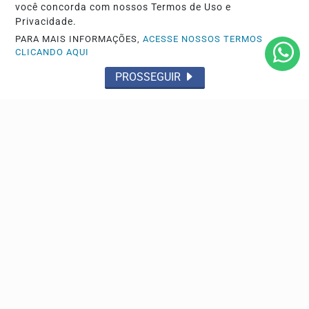
você concorda com nossos Termos de Uso e
Privacidade.
PARA MAIS INFORMAÇÕES,
ACESSE NOSSOS TERMOS
CLICANDO AQUI
PROSSEGUIR
SAÚDE
Lei prorroga uso do FGTS em hospitais
filantrópicos ligados ao SUS
Prazo que terminou em 2022 foi prorrogado até 2030.