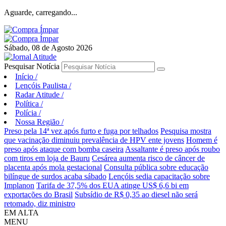
Aguarde, carregando...
Sábado, 08 de Agosto 2026
Pesquisar Notícia
Início
/
Lençóis Paulista
/
Radar Atitude
/
Política
/
Polícia
/
Nossa Região
/
Preso pela 14ª vez após furto e fuga por telhados
Pesquisa mostra
que vacinação diminuiu prevalência de HPV ente jovens
Homem é
preso após ataque com bomba caseira
Assaltante é preso após roubo
com tiros em loja de Bauru
Cesárea aumenta risco de câncer de
placenta após mola gestacional
Consulta pública sobre educação
bilíngue de surdos acaba sábado
Lençóis sedia capacitação sobre
Implanon
Tarifa de 37,5% dos EUA atinge US$ 6,6 bi em
exportações do Brasil
Subsídio de R$ 0,35 ao diesel não será
retomado, diz ministro
EM ALTA
MENU