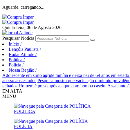
Aguarde, carregando...
Quinta-feira, 06 de Agosto 2026
Pesquisar Notícia
Início
/
Lençóis Paulista
/
Radar Atitude
/
Política
/
Polícia
/
Nossa Região
/
Adolescente em surto agride família e deixa pai de 69 anos em estado
acesso aos estudos
Pesquisa mostra que vacinação diminuiu prevalên
telhados
Homem é preso após ataque com bomba caseira
Assaltante é
EM ALTA
MENU
POLÍTICA
POLÍCIA