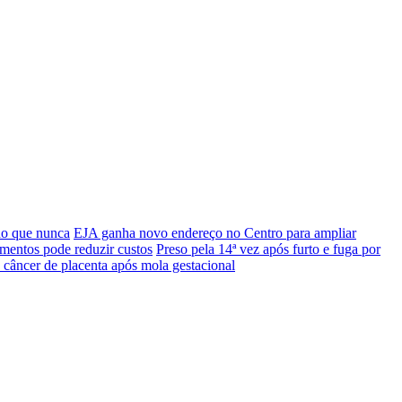
do que nunca
EJA ganha novo endereço no Centro para ampliar
mentos pode reduzir custos
Preso pela 14ª vez após furto e fuga por
 câncer de placenta após mola gestacional