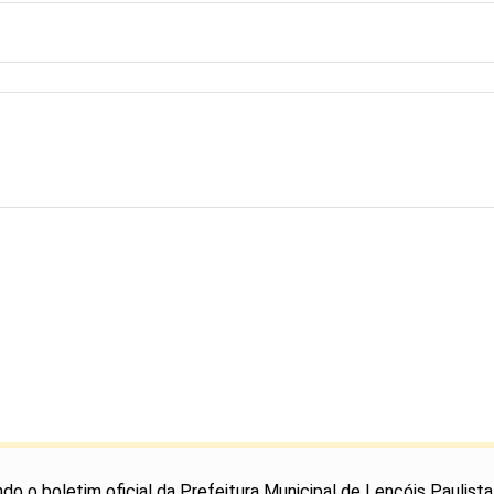
o o boletim oficial da Prefeitura Municipal de Lençóis Paulista,