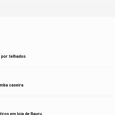
 por telhados
mba caseira
iros em loja de Bauru