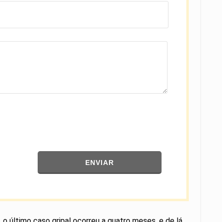
ENVIAR
 o último caso gripal ocorreu a quatro meses, e de lá