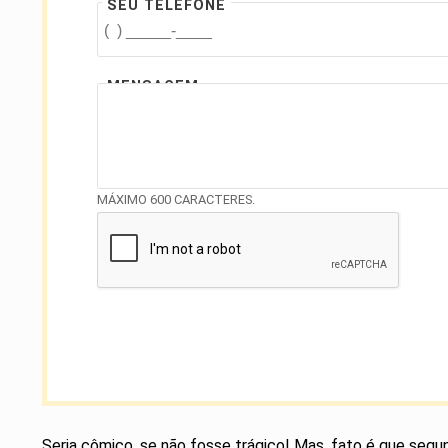
SEU TELEFONE
MENSAGEM
MÁXIMO 600 CARACTERES.
Seria cômico, se não fosse trágico! Mas, fato é que segund