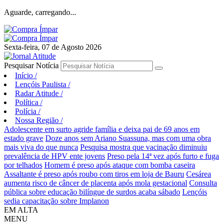
Aguarde, carregando...
Sexta-feira, 07 de Agosto 2026
Pesquisar Notícia
Início
/
Lençóis Paulista
/
Radar Atitude
/
Política
/
Polícia
/
Nossa Região
/
Adolescente em surto agride família e deixa pai de 69 anos em
estado grave
Doze anos sem Ariano Suassuna, mas com uma obra
mais viva do que nunca
Pesquisa mostra que vacinação diminuiu
prevalência de HPV ente jovens
Preso pela 14ª vez após furto e fuga
por telhados
Homem é preso após ataque com bomba caseira
Assaltante é preso após roubo com tiros em loja de Bauru
Cesárea
aumenta risco de câncer de placenta após mola gestacional
Consulta
pública sobre educação bilíngue de surdos acaba sábado
Lençóis
sedia capacitação sobre Implanon
EM ALTA
MENU