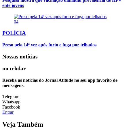
Pesquisa mostra que vacinação diminuiu prevalência de HPV
ente jovens
04
POLÍCIA
Preso pela 14ª vez após furto e fuga por telhados
Nossas notícias
no celular
Receba as notícias do Jornal Atitude no seu app favorito de
mensagens.
Telegram
Whatsapp
Facebook
Entrar
Veja Também