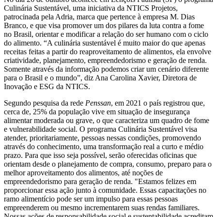
Culinária Sustentável, uma iniciativa da NTICS Projetos,
patrocinada pela Adria, marca que pertence à empresa M. Dias
Branco, e que visa promover um dos pilares da luta contra a fome
no Brasil, orientar e modificar a relação do ser humano com o ciclo
do alimento. “A culinária sustentável é muito maior do que apenas
receitas feitas a partir do reaproveitamento de alimentos, ela envolve
criatividade, planejamento, empreendedorismo e geração de renda.
Somente através da informação podemos criar um cenário diferente
para o Brasil e o mundo”, diz Ana Carolina Xavier, Diretora de
Inovação e ESG da NTICS.
Segundo pesquisa da rede
Penssan
, em 2021 o país registrou que,
cerca de, 25% da população vive em situação de insegurança
alimentar moderada ou grave, o que caracteriza um quadro de fome
e vulnerabilidade social. O programa Culinária Sustentável visa
atender, prioritariamente, pessoas nessas condições, promovendo
através do conhecimento, uma transformação real a curto e médio
prazo. Para que isso seja possível, serão oferecidas oficinas que
orientam desde o planejamento de compra, consumo, preparo para o
melhor aproveitamento dos alimentos, até noções de
empreendedorismo para geração de renda. "Estamos felizes em
proporcionar essa ação junto à comunidade. Essas capacitações no
ramo alimentício pode ser um impulso para essas pessoas
empreenderem ou mesmo incrementarem suas rendas familiares.
Nossas ações de responsabilidade social e sustentabilidade acreditam