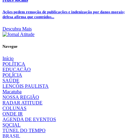
Ações pedem remoção de publicações e indenização por danos morais;
defesa afirma que conteúdos...
Descubra Mais
Navegue
Início
POLÍTICA
EDUCAÇÃO
POLÍCIA
SAÚDE
LENÇÓIS PAULISTA
Macatuba
NOSSA REGIÃO
RADAR ATITUDE
COLUNAS
ONDE IR
AGENDA DE EVENTOS
SOCIAL
TÚNEL DO TEMPO
BRASIL