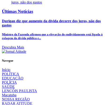
Últimas Notícias
Durigan diz que aumento da dívida decorre dos juros, não dos
gastos
Ministro da Fazenda afirmou que a elevação do endividamento está ligada à
rolagem da dívida pública e...
Descubra Mais
Navegue
Início
POLÍTICA
EDUCAÇÃO
POLÍCIA
SAÚDE
LENÇÓIS PAULISTA
Macatuba
NOSSA REGIÃO
RADAR ATITUDE