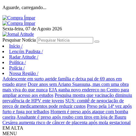
Aguarde, carregando...
Sexta-feira, 07 de Agosto 2026
Pesquisar Notícia
Início
/
Lençóis Paulista
/
Radar Atitude
/
Política
/
Polícia
/
Nossa Região
/
Adolescente em surto agride família e deixa pai de 69 anos em
estado grave
Doze anos sem Ariano Suassuna, mas com uma obra
mais viva do que nunca
EJA ganha novo endereço no Centro para
ampliar acesso aos estudos
Pesquisa mostra que vacinação diminuiu
prevalência de HPV ente jovens
SUS: comitê de negociação de
preço de medicamentos pode reduzir custos
Preso pela 14ª vez após
furto e fuga por telhados
Homem é preso após ataque com bomba
caseira
Assaltante é preso após roubo com tiros em loja de Bauru
Cesárea aumenta risco de câncer de placenta após mola gestacional
EM ALTA
MENU