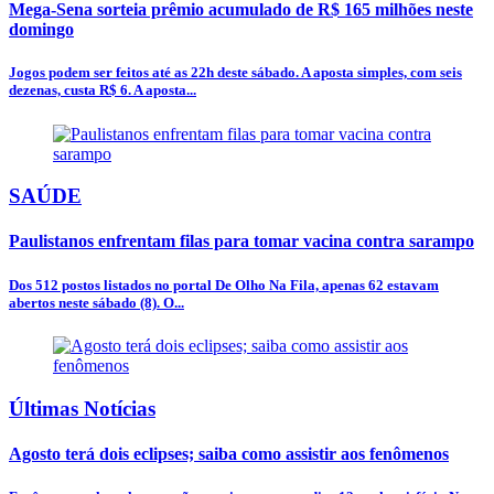
Mega-Sena sorteia prêmio acumulado de R$ 165 milhões neste
domingo
Jogos podem ser feitos até as 22h deste sábado. A aposta simples, com seis
dezenas, custa R$ 6. A aposta...
SAÚDE
Paulistanos enfrentam filas para tomar vacina contra sarampo
Dos 512 postos listados no portal De Olho Na Fila, apenas 62 estavam
abertos neste sábado (8). O...
Últimas Notícias
Agosto terá dois eclipses; saiba como assistir aos fenômenos