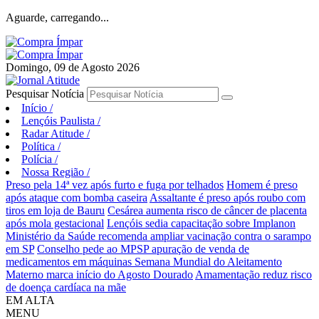
Aguarde, carregando...
Domingo, 09 de Agosto 2026
Pesquisar Notícia
Início
/
Lençóis Paulista
/
Radar Atitude
/
Política
/
Polícia
/
Nossa Região
/
Preso pela 14ª vez após furto e fuga por telhados
Homem é preso
após ataque com bomba caseira
Assaltante é preso após roubo com
tiros em loja de Bauru
Cesárea aumenta risco de câncer de placenta
após mola gestacional
Lençóis sedia capacitação sobre Implanon
Ministério da Saúde recomenda ampliar vacinação contra o sarampo
em SP
Conselho pede ao MPSP apuração de venda de
medicamentos em máquinas
Semana Mundial do Aleitamento
Materno marca início do Agosto Dourado
Amamentação reduz risco
de doença cardíaca na mãe
EM ALTA
MENU