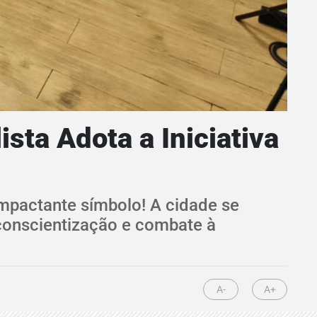
sta Adota a Iniciativa
impactante símbolo! A cidade se
conscientização e combate à
A-
A+