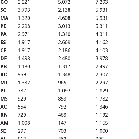
GO
2.221
5.072
7.293
SC
3.793
2.138
5.931
MA
1.320
4.608
5.931
PE
2.298
3.013
5.311
PA
2.971
1.340
4.311
ES
1.917
2.669
4.162
CE
1.917
2.186
4.103
DF
1.498
2.480
3.978
PB
1.180
1.317
2.497
RO
959
1.348
2.307
MT
1.332
965
2.297
PI
737
1.092
1.829
MS
929
853
1.782
AC
554
792
1.346
RN
729
463
1.192
AM
1.008
147
1.155
SE
297
703
1.000
AL
513
462
975