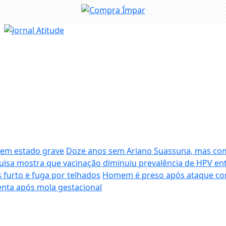
s em estado grave
Doze anos sem Ariano Suassuna, mas com
uisa mostra que vacinação diminuiu prevalência de HPV en
s furto e fuga por telhados
Homem é preso após ataque co
enta após mola gestacional