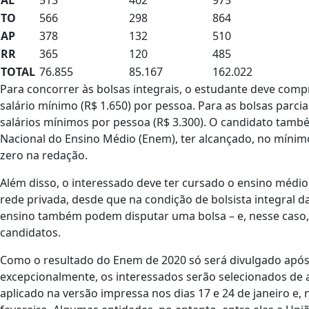
TO
566
298
864
AP
378
132
510
RR
365
120
485
TOTAL
76.855
85.167
162.022
Para concorrer às bolsas integrais, o estudante deve comp
salário mínimo (R$ 1.650) por pessoa. Para as bolsas parcia
salários mínimos por pessoa (R$ 3.300). O candidato també
Nacional do Ensino Médio (Enem), ter alcançado, no mínimo
zero na redação.
Além disso, o interessado deve ter cursado o ensino médi
rede privada, desde que na condição de bolsista integral da
ensino também podem disputar uma bolsa – e, nesse caso, n
candidatos.
Como o resultado do Enem de 2020 só será divulgado após 
excepcionalmente, os interessados serão selecionados de
aplicado na versão impressa nos dias 17 e 24 de janeiro e, n