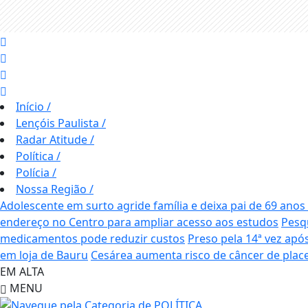
Início
/
Lençóis Paulista
/
Radar Atitude
/
Política
/
Polícia
/
Nossa Região
/
Adolescente em surto agride família e deixa pai de 69 ano
endereço no Centro para ampliar acesso aos estudos
Pesq
medicamentos pode reduzir custos
Preso pela 14ª vez apó
em loja de Bauru
Cesárea aumenta risco de câncer de plac
EM ALTA
MENU