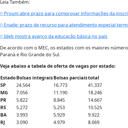
Leia Também:
Prouni abre prazo para comprovar informações da inscr
Enade: prazo de recurso para atendimento especial termi
Ideb mostra avanço da educação básica no país
De acordo com o MEC, os estados com os maiores números 
Paraná e Rio Grande do Sul.
Veja abaixo a tabela de oferta de vagas por estado:
Estado
Bolsas integrais
Bolsas parciais
total
SP
24.564
16.773
41.337
MG
7.056
11.190
18.246
PR
5.822
8.845
14.667
RS
5.272
5.253
10.525
BA
3.993
5.929
9.922
RJ
3.090
4.979
8.069