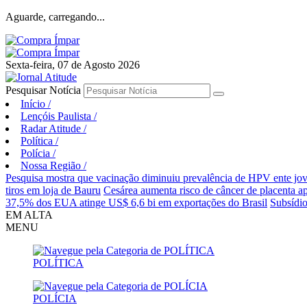
Aguarde, carregando...
Sexta-feira, 07 de Agosto 2026
Pesquisar Notícia
Início
/
Lençóis Paulista
/
Radar Atitude
/
Política
/
Polícia
/
Nossa Região
/
Pesquisa mostra que vacinação diminuiu prevalência de HPV ente jo
tiros em loja de Bauru
Cesárea aumenta risco de câncer de placenta a
37,5% dos EUA atinge US$ 6,6 bi em exportações do Brasil
Subsídio
EM ALTA
MENU
POLÍTICA
POLÍCIA