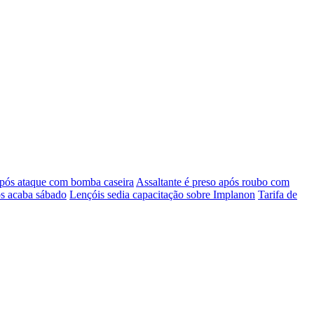
pós ataque com bomba caseira
Assaltante é preso após roubo com
os acaba sábado
Lençóis sedia capacitação sobre Implanon
Tarifa de