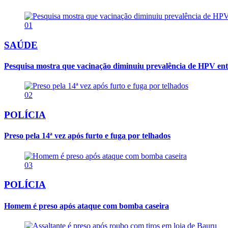
01
SAÚDE
Pesquisa mostra que vacinação diminuiu prevalência de HPV ent
02
POLÍCIA
Preso pela 14ª vez após furto e fuga por telhados
03
POLÍCIA
Homem é preso após ataque com bomba caseira