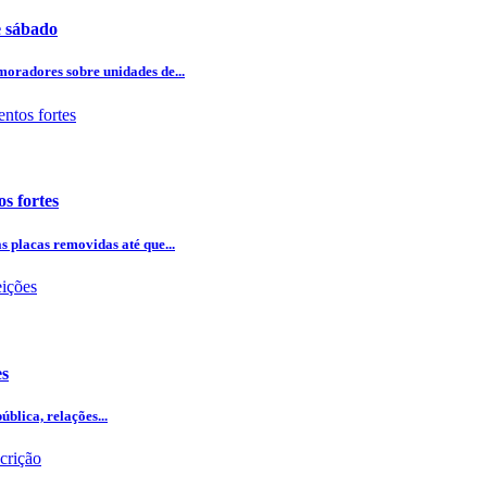
e sábado
oradores sobre unidades de...
os fortes
s placas removidas até que...
es
blica, relações...