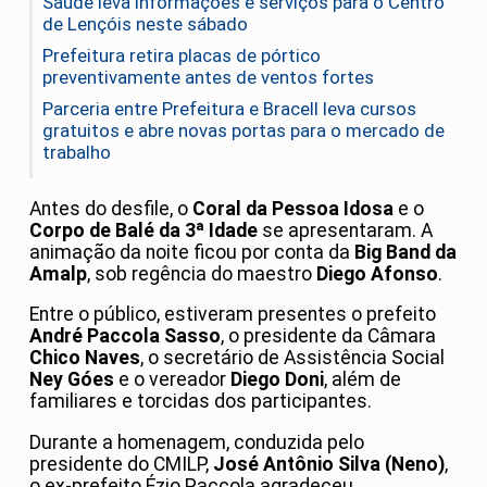
Saúde leva informações e serviços para o Centro
de Lençóis neste sábado
Prefeitura retira placas de pórtico
preventivamente antes de ventos fortes
Parceria entre Prefeitura e Bracell leva cursos
gratuitos e abre novas portas para o mercado de
trabalho
Antes do desfile, o
Coral da Pessoa Idosa
e o
Corpo de Balé da 3ª Idade
se apresentaram. A
animação da noite ficou por conta da
Big Band da
Amalp
, sob regência do maestro
Diego Afonso
.
Entre o público, estiveram presentes o prefeito
André Paccola Sasso
, o presidente da Câmara
Chico Naves
, o secretário de Assistência Social
Ney Góes
e o vereador
Diego Doni
, além de
familiares e torcidas dos participantes.
Durante a homenagem, conduzida pelo
presidente do CMILP,
José Antônio Silva (Neno)
,
o ex-prefeito Ézio Paccola agradeceu