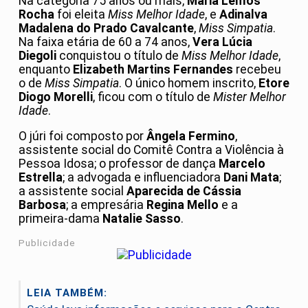
Na categoria 75 anos ou mais,
Maria Lemos
Rocha
foi eleita
Miss Melhor Idade
, e
Adinalva
Madalena do Prado Cavalcante
,
Miss Simpatia
.
Na faixa etária de 60 a 74 anos,
Vera Lúcia
Diegoli
conquistou o título de
Miss Melhor Idade
,
enquanto
Elizabeth Martins Fernandes
recebeu
o de
Miss Simpatia
. O único homem inscrito,
Etore
Diogo Morelli
, ficou com o título de
Mister Melhor
Idade
.
O júri foi composto por
Ângela Fermino
,
assistente social do Comitê Contra a Violência à
Pessoa Idosa; o professor de dança
Marcelo
Estrella
; a advogada e influenciadora
Dani Mata
;
a assistente social
Aparecida de Cássia
Barbosa
; a empresária
Regina Mello
e a
primeira-dama
Natalie Sasso
.
Publicidade
LEIA TAMBÉM: