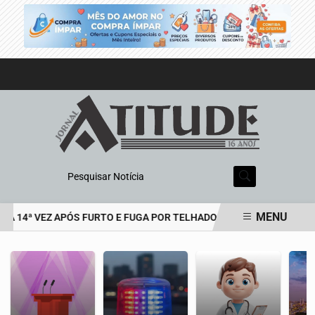
Pesquisar Notícia
MENU
A 14ª VEZ APÓS FURTO E FUGA POR TELHADOS
HOMEM É PRESO 
EM ALTA