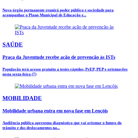
Novo órgão permanente reunirá poder público e sociedade para
acompanhar o Plano Municipal de Educação e...
SAÚDE
Praça da Juventude recebe ação de prevenção às ISTs
População terá acesso gratuito a testes rápidos, PrEP, PEP e orientações
nesta sexta-feira (7)
MOBILIDADE
Mobilidade urbana entra em nova fase em Lençóis
Audiência pública apresenta diagnóstico que vai orientar o futuro do
trânsito e dos deslocamentos na...