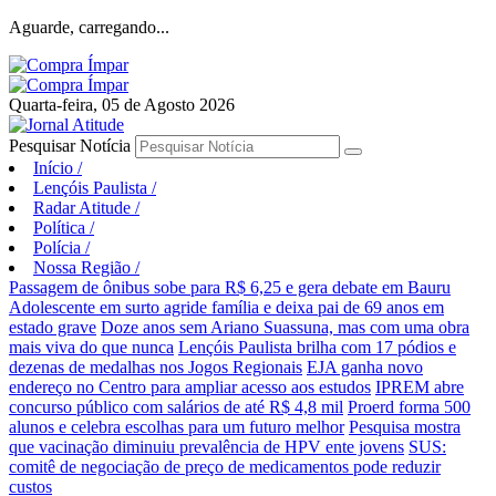
Aguarde, carregando...
Quarta-feira, 05 de Agosto 2026
Pesquisar Notícia
Início
/
Lençóis Paulista
/
Radar Atitude
/
Política
/
Polícia
/
Nossa Região
/
Passagem de ônibus sobe para R$ 6,25 e gera debate em Bauru
Adolescente em surto agride família e deixa pai de 69 anos em
estado grave
Doze anos sem Ariano Suassuna, mas com uma obra
mais viva do que nunca
Lençóis Paulista brilha com 17 pódios e
dezenas de medalhas nos Jogos Regionais
EJA ganha novo
endereço no Centro para ampliar acesso aos estudos
IPREM abre
concurso público com salários de até R$ 4,8 mil
Proerd forma 500
alunos e celebra escolhas para um futuro melhor
Pesquisa mostra
que vacinação diminuiu prevalência de HPV ente jovens
SUS:
comitê de negociação de preço de medicamentos pode reduzir
custos