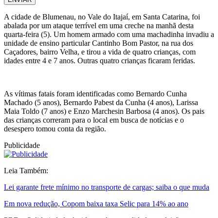
A cidade de Blumenau, no Vale do Itajaí, em Santa Catarina, foi
abalada por um ataque terrível em uma creche na manhã desta
quarta-feira (5). Um homem armado com uma machadinha invadiu a
unidade de ensino particular Cantinho Bom Pastor, na rua dos
Caçadores, bairro Velha, e tirou a vida de quatro crianças, com
idades entre 4 e 7 anos. Outras quatro crianças ficaram feridas.
As vítimas fatais foram identificadas como Bernardo Cunha
Machado (5 anos), Bernardo Pabest da Cunha (4 anos), Larissa
Maia Toldo (7 anos) e Enzo Marchesin Barbosa (4 anos). Os pais
das crianças correram para o local em busca de notícias e o
desespero tomou conta da região.
Publicidade
Leia Também:
Lei garante frete mínimo no transporte de cargas; saiba o que muda
Em nova redução, Copom baixa taxa Selic para 14% ao ano