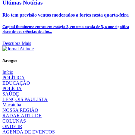
Últimas Notícias
Rio tem previsão ventos moderados a fortes nesta quarta-feira
Capital fluminense entrou em estágio 2, em uma escala de 5, o que significa
risco de ocorrências de alto...
Descubra Mais
Navegue
Início
POLÍTICA
EDUCAÇÃO
POLÍCIA
SAÚDE
LENÇÓIS PAULISTA
Macatuba
NOSSA REGIÃO
RADAR ATITUDE
COLUNAS
ONDE IR
AGENDA DE EVENTOS