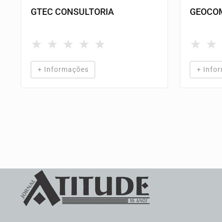
GTEC CONSULTORIA
GEOCOM
★
★
★
★
★
★
★
+ Informações
+ Info