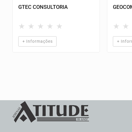
GTEC CONSULTORIA
GEOCOM
★
★
★
★
★
★
★
+ Informações
+ Info