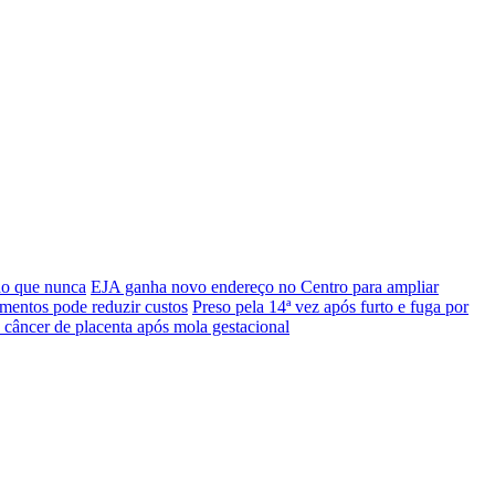
do que nunca
EJA ganha novo endereço no Centro para ampliar
mentos pode reduzir custos
Preso pela 14ª vez após furto e fuga por
 câncer de placenta após mola gestacional