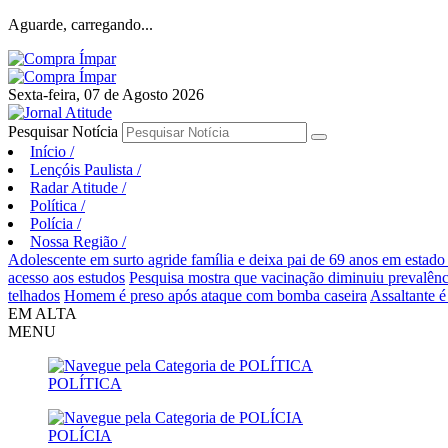
Aguarde, carregando...
Sexta-feira, 07 de Agosto 2026
Pesquisar Notícia
Início
/
Lençóis Paulista
/
Radar Atitude
/
Política
/
Polícia
/
Nossa Região
/
Adolescente em surto agride família e deixa pai de 69 anos em estado
acesso aos estudos
Pesquisa mostra que vacinação diminuiu prevalên
telhados
Homem é preso após ataque com bomba caseira
Assaltante é
EM ALTA
MENU
POLÍTICA
POLÍCIA