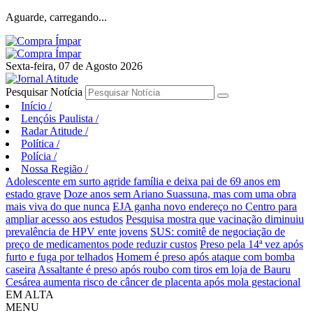
Aguarde, carregando...
Sexta-feira, 07 de Agosto 2026
Pesquisar Notícia
Início
/
Lençóis Paulista
/
Radar Atitude
/
Política
/
Polícia
/
Nossa Região
/
Adolescente em surto agride família e deixa pai de 69 anos em
estado grave
Doze anos sem Ariano Suassuna, mas com uma obra
mais viva do que nunca
EJA ganha novo endereço no Centro para
ampliar acesso aos estudos
Pesquisa mostra que vacinação diminuiu
prevalência de HPV ente jovens
SUS: comitê de negociação de
preço de medicamentos pode reduzir custos
Preso pela 14ª vez após
furto e fuga por telhados
Homem é preso após ataque com bomba
caseira
Assaltante é preso após roubo com tiros em loja de Bauru
Cesárea aumenta risco de câncer de placenta após mola gestacional
EM ALTA
MENU