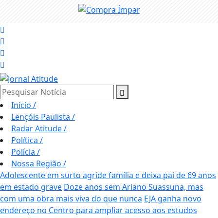
Pesquisar Notícia
Início
/
Lençóis Paulista
/
Radar Atitude
/
Política
/
Polícia
/
Nossa Região
/
Adolescente em surto agride família e deixa pai de 69 anos
em estado grave
Doze anos sem Ariano Suassuna, mas
com uma obra mais viva do que nunca
EJA ganha novo
endereço no Centro para ampliar acesso aos estudos