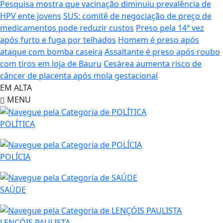
Pesquisa mostra que vacinação diminuiu prevalência de
HPV ente jovens
SUS: comitê de negociação de preço de
medicamentos pode reduzir custos
Preso pela 14ª vez
após furto e fuga por telhados
Homem é preso após
ataque com bomba caseira
Assaltante é preso após roubo
com tiros em loja de Bauru
Cesárea aumenta risco de
câncer de placenta após mola gestacional
EM ALTA
MENU
POLÍTICA
POLÍCIA
SAÚDE
LENÇÓIS PAULISTA