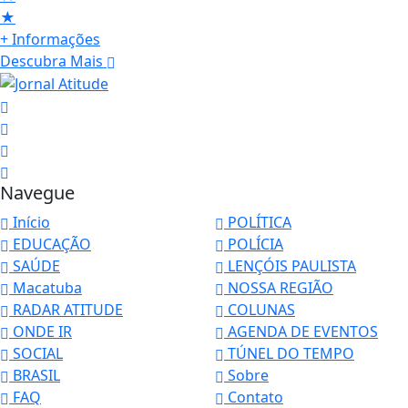
★
+ Informações
Descubra Mais
Navegue
Início
POLÍTICA
EDUCAÇÃO
POLÍCIA
SAÚDE
LENÇÓIS PAULISTA
Macatuba
NOSSA REGIÃO
RADAR ATITUDE
COLUNAS
ONDE IR
AGENDA DE EVENTOS
SOCIAL
TÚNEL DO TEMPO
BRASIL
Sobre
Termos de Uso e Privacidade
FAQ
Contato