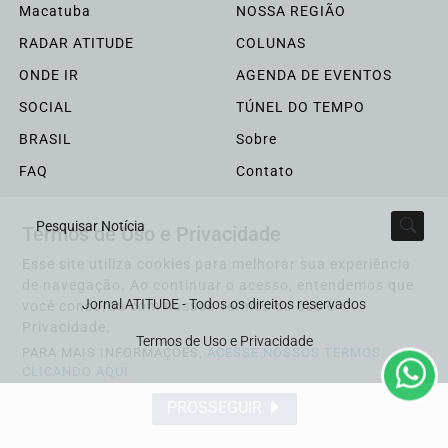
Macatuba
NOSSA REGIÃO
RADAR ATITUDE
COLUNAS
ONDE IR
AGENDA DE EVENTOS
SOCIAL
TÚNEL DO TEMPO
BRASIL
Sobre
FAQ
Contato
Termos de Uso e Privacidade
Pesquisar Notícia
Esse site utiliza cookies para melhorar sua experiência
de navegação. Ao continuar o acesso, entendemos que
Jornal ATITUDE - Todos os direitos reservados
você concorda com nossos Termos de Uso e
Privacidade.
Termos de Uso e Privacidade
PARA MAIS INFORMAÇÕES,
ACESSE NOSSOS TERMOS
CLICANDO AQUI
PROSSEGUIR