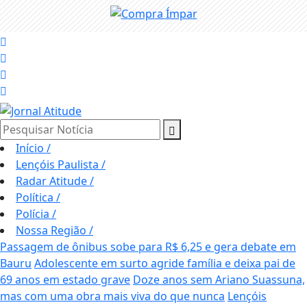
Pesquisar Notícia
Início
/
Lençóis Paulista
/
Radar Atitude
/
Política
/
Polícia
/
Nossa Região
/
Passagem de ônibus sobe para R$ 6,25 e gera debate em
Bauru
Adolescente em surto agride família e deixa pai de
69 anos em estado grave
Doze anos sem Ariano Suassuna,
mas com uma obra mais viva do que nunca
Lençóis