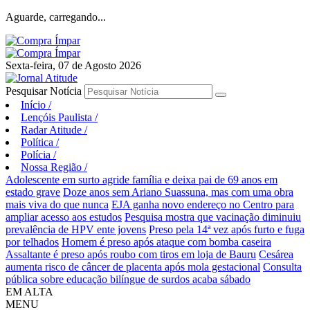
Aguarde, carregando...
Sexta-feira, 07 de Agosto 2026
Pesquisar Notícia
Início
/
Lençóis Paulista
/
Radar Atitude
/
Política
/
Polícia
/
Nossa Região
/
Adolescente em surto agride família e deixa pai de 69 anos em
estado grave
Doze anos sem Ariano Suassuna, mas com uma obra
mais viva do que nunca
EJA ganha novo endereço no Centro para
ampliar acesso aos estudos
Pesquisa mostra que vacinação diminuiu
prevalência de HPV ente jovens
Preso pela 14ª vez após furto e fuga
por telhados
Homem é preso após ataque com bomba caseira
Assaltante é preso após roubo com tiros em loja de Bauru
Cesárea
aumenta risco de câncer de placenta após mola gestacional
Consulta
pública sobre educação bilíngue de surdos acaba sábado
EM ALTA
MENU