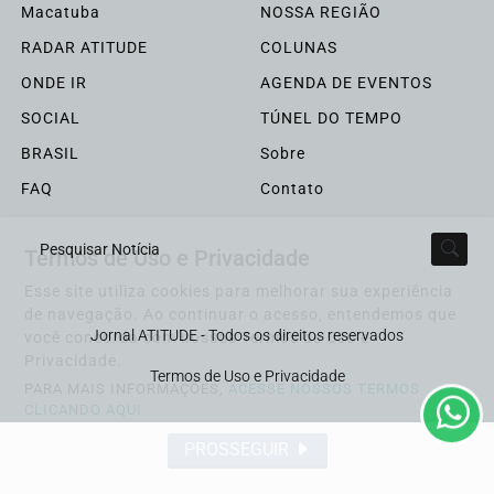
Macatuba
NOSSA REGIÃO
RADAR ATITUDE
COLUNAS
ONDE IR
AGENDA DE EVENTOS
SOCIAL
TÚNEL DO TEMPO
BRASIL
Sobre
FAQ
Contato
Termos de Uso e Privacidade
Pesquisar Notícia
Esse site utiliza cookies para melhorar sua experiência
de navegação. Ao continuar o acesso, entendemos que
Jornal ATITUDE - Todos os direitos reservados
você concorda com nossos Termos de Uso e
Privacidade.
Termos de Uso e Privacidade
PARA MAIS INFORMAÇÕES,
ACESSE NOSSOS TERMOS
CLICANDO AQUI
PROSSEGUIR