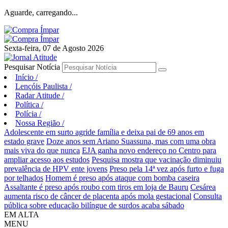
Aguarde, carregando...
Sexta-feira, 07 de Agosto 2026
Pesquisar Notícia
Início
/
Lençóis Paulista
/
Radar Atitude
/
Política
/
Polícia
/
Nossa Região
/
Adolescente em surto agride família e deixa pai de 69 anos em
estado grave
Doze anos sem Ariano Suassuna, mas com uma obra
mais viva do que nunca
EJA ganha novo endereço no Centro para
ampliar acesso aos estudos
Pesquisa mostra que vacinação diminuiu
prevalência de HPV ente jovens
Preso pela 14ª vez após furto e fuga
por telhados
Homem é preso após ataque com bomba caseira
Assaltante é preso após roubo com tiros em loja de Bauru
Cesárea
aumenta risco de câncer de placenta após mola gestacional
Consulta
pública sobre educação bilíngue de surdos acaba sábado
EM ALTA
MENU