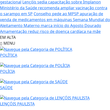
gestacional
Lençóis sedia capacitação sobre Implanon
Ministério da Saúde recomenda ampliar vacinação contra
o sarampo em SP
Conselho pede ao MPSP apuração de
venda de medicamentos em máquinas
Semana Mundial do
Aleitamento Materno marca início do Agosto Dourado
Amamentação reduz risco de doença cardíaca na mãe
EM ALTA
MENU
POLÍTICA
POLÍCIA
SAÚDE
LENÇÓIS PAULISTA