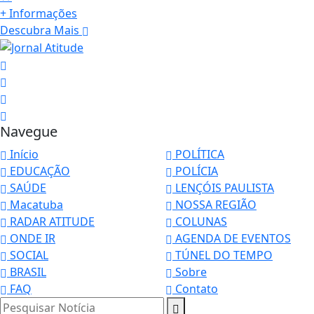
+ Informações
Descubra Mais
Navegue
Início
POLÍTICA
EDUCAÇÃO
POLÍCIA
SAÚDE
LENÇÓIS PAULISTA
Macatuba
NOSSA REGIÃO
RADAR ATITUDE
COLUNAS
ONDE IR
AGENDA DE EVENTOS
SOCIAL
TÚNEL DO TEMPO
BRASIL
Sobre
Termos de Uso e Privacidade
FAQ
Contato
Pesquisar Notícia
Esse site utiliza cookies para melhorar sua