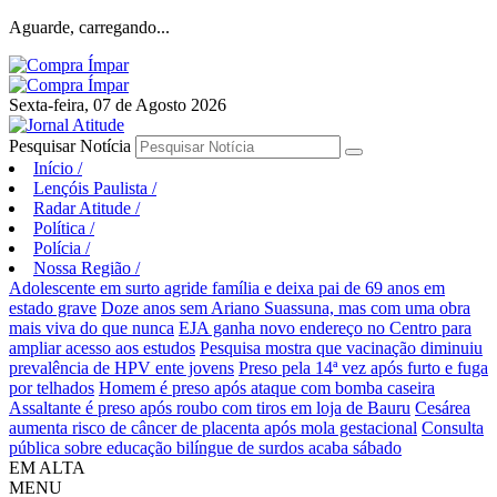
Aguarde, carregando...
Sexta-feira, 07 de Agosto 2026
Pesquisar Notícia
Início
/
Lençóis Paulista
/
Radar Atitude
/
Política
/
Polícia
/
Nossa Região
/
Adolescente em surto agride família e deixa pai de 69 anos em
estado grave
Doze anos sem Ariano Suassuna, mas com uma obra
mais viva do que nunca
EJA ganha novo endereço no Centro para
ampliar acesso aos estudos
Pesquisa mostra que vacinação diminuiu
prevalência de HPV ente jovens
Preso pela 14ª vez após furto e fuga
por telhados
Homem é preso após ataque com bomba caseira
Assaltante é preso após roubo com tiros em loja de Bauru
Cesárea
aumenta risco de câncer de placenta após mola gestacional
Consulta
pública sobre educação bilíngue de surdos acaba sábado
EM ALTA
MENU