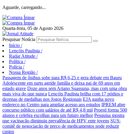
Aguarde, carregando...
Quarta-feira, 05 de Agosto 2026
Pesquisar Notícia
Início
/
Lençóis Paulista
/
Radar Atitude
/
Política
/
Polícia
/
Nossa Região
/
Passagem de ônibus sobe para R$ 6,25 e gera debate em Bauru
Adolescente em surto agride família e deixa pai de 69 anos em
estado grave
Doze anos sem Ariano Suassuna, mas com uma obra
mais viva do que nunca
Lençóis Paulista brilha com 17 pódios e
dezenas de medalhas nos Jogos Regionais
EJA ganha novo
endereço no Centro para ampliar acesso aos estudos
IPREM abre
concurso público com salários de até R$ 4,8 mil
Proerd forma 500
alunos e celebra escolhas para um futuro melhor
Pesquisa mostra
que vacinação diminuiu prevalência de HPV ente jovens
SUS:
comitê de negociação de preço de medicamentos pode reduzir
custos