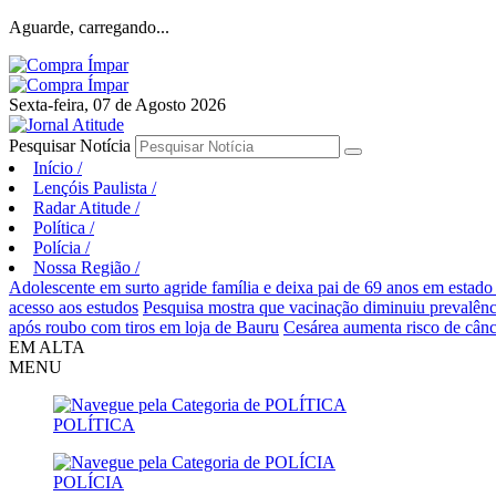
Aguarde, carregando...
Sexta-feira, 07 de Agosto 2026
Pesquisar Notícia
Início
/
Lençóis Paulista
/
Radar Atitude
/
Política
/
Polícia
/
Nossa Região
/
Adolescente em surto agride família e deixa pai de 69 anos em estado
acesso aos estudos
Pesquisa mostra que vacinação diminuiu prevalên
após roubo com tiros em loja de Bauru
Cesárea aumenta risco de cânc
EM ALTA
MENU
POLÍTICA
POLÍCIA