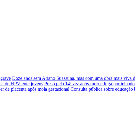
 grave
Doze anos sem Ariano Suassuna, mas com uma obra mais viva 
cia de HPV ente jovens
Preso pela 14ª vez após furto e fuga por telhado
er de placenta após mola gestacional
Consulta pública sobre educação 