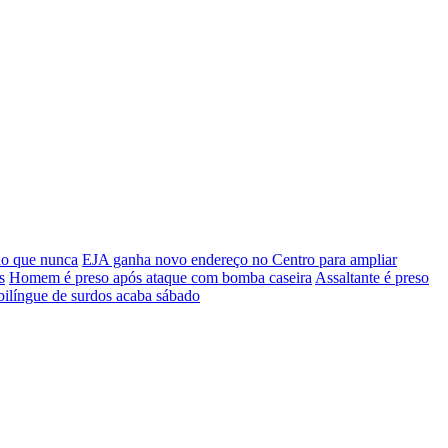
do que nunca
EJA ganha novo endereço no Centro para ampliar
s
Homem é preso após ataque com bomba caseira
Assaltante é preso
bilíngue de surdos acaba sábado