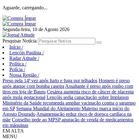
Aguarde, carregando...
Segunda-feira, 10 de Agosto 2026
Pesquisar Notícia
Início
/
Lençóis Paulista
/
Radar Atitude
/
Política
/
Polícia
/
Nossa Região
/
Preso pela 14ª vez após furto e fuga por telhados
Homem é preso
após ataque com bomba caseira
Assaltante é preso após roubo com
tiros em loja de Bauru
Cesárea aumenta risco de câncer de placenta
após mola gestacional
Lençóis sedia capacitação sobre Implanon
Ministério da Saúde recomenda ampliar vacinação contra o sarampo
em SP
Semana Mundial do Aleitamento Materno marca início do
Agosto Dourado
Amamentação reduz risco de doença cardíaca na
mãe
Conselho pede ao MPSP apuração de venda de medicamentos
em máquinas
EM ALTA
MENU