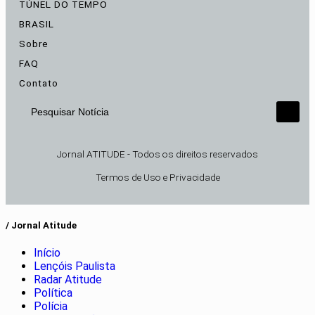
TÚNEL DO TEMPO
BRASIL
Sobre
FAQ
Contato
Pesquisar Notícia
Jornal ATITUDE - Todos os direitos reservados
Termos de Uso e Privacidade
/ Jornal Atitude
Início
Lençóis Paulista
Radar Atitude
Política
Polícia