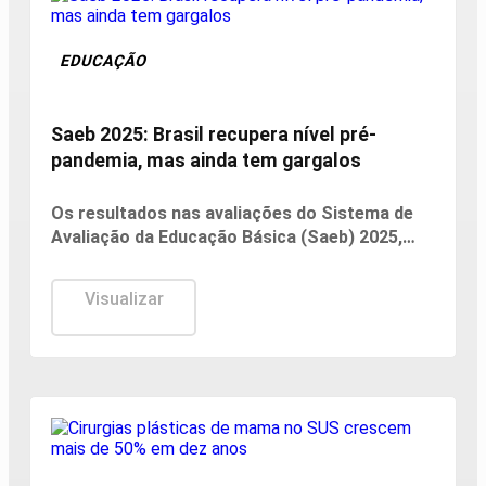
EDUCAÇÃO
Saeb 2025: Brasil recupera nível pré-
pandemia, mas ainda tem gargalos
Os resultados nas avaliações do Sistema de
Avaliação da Educação Básica (Saeb) 2025,
divulgados nesta quarta-feira (5) pelo
Ministério da Educação (MEC), em Brasília,
Visualizar
mostram que, apesar da consistente melhora
dos indicadores de proficiência da língua
portuguesa e matemática em todas as etapas
de ensino, a aprendizagem ainda é o principal
desafio do Brasil.