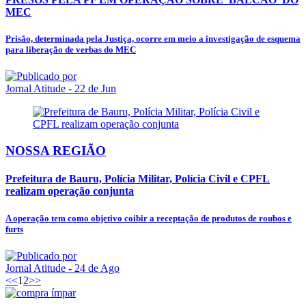
MEC
Prisão, determinada pela Justiça, ocorre em meio a investigação de esquema
para liberação de verbas do MEC
Jornal Atitude
- 22 de Jun
NOSSA REGIÃO
Prefeitura de Bauru, Polícia Militar, Polícia Civil e CPFL
realizam operação conjunta
A operação tem como objetivo coibir a receptação de produtos de roubos e
furts
Jornal Atitude
- 24 de Ago
<<
1
2
>>