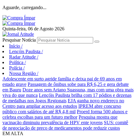
Aguarde, carregando...
Quinta-feira, 06 de Agosto 2026
Pesquisar Notícia
Início
/
Lençóis Paulista
/
Radar Atitude
/
Política
/
Polícia
/
Nossa Região
/
Adolescente em surto agride família e deixa pai de 69 anos em
estado grave
Passagem de ônibus sobe para R$ 6,25 e gera debate
em Bauru
Doze anos sem Ariano Suassuna, mas com uma obra mais
viva do que nunca
Lençóis Paulista brilha com 17 pódios e dezenas
de medalhas nos Jogos Regionais
EJA ganha novo endereço no
Centro para ampliar acesso aos estudos
IPREM abre concurso
público com salários de até R$ 4,8 mil
Proerd forma 500 alunos e
celebra escolhas para um futuro melhor
Pesquisa mostra que
vacinação diminuiu prevalência de HPV ente jovens
SUS: comitê
de negociação de preço de medicamentos pode reduzir custos
EM ALTA