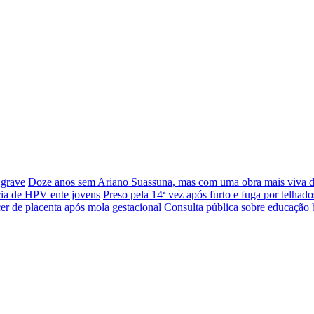
 grave
Doze anos sem Ariano Suassuna, mas com uma obra mais viva 
cia de HPV ente jovens
Preso pela 14ª vez após furto e fuga por telhado
er de placenta após mola gestacional
Consulta pública sobre educação 