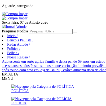
Aguarde, carregando...
Sexta-feira, 07 de Agosto 2026
Pesquisar Notícia
Início
/
Lençóis Paulista
/
Radar Atitude
/
Política
/
Polícia
/
Nossa Região
/
Adolescente em surto agride família e deixa pai de 69 anos em estado
acesso aos estudos
Pesquisa mostra que vacinação diminuiu prevalên
após roubo com tiros em loja de Bauru
Cesárea aumenta risco de cânc
EM ALTA
MENU
POLÍTICA
POLÍCIA