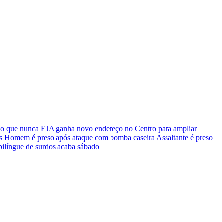
do que nunca
EJA ganha novo endereço no Centro para ampliar
s
Homem é preso após ataque com bomba caseira
Assaltante é preso
bilíngue de surdos acaba sábado