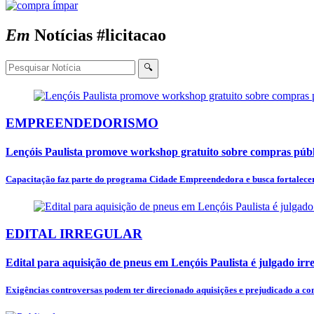
Em
Notícias
#licitacao
🔍
EMPREENDEDORISMO
Lençóis Paulista promove workshop gratuito sobre compras púb
Capacitação faz parte do programa Cidade Empreendedora e busca fortalecer
EDITAL IRREGULAR
Edital para aquisição de pneus em Lençóis Paulista é julgado ir
Exigências controversas podem ter direcionado aquisições e prejudicado a co