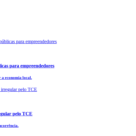
licas para empreendedores
 a economia local.
regular pelo TCE
ncorrência.