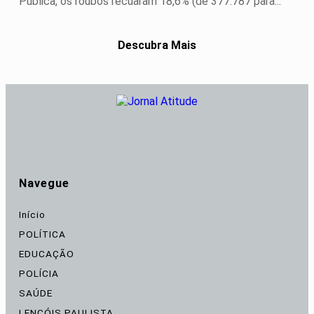
Pública, os roubos recuaram 18,6% (de 377.787 para...
Descubra Mais
Navegue
Início
POLÍTICA
EDUCAÇÃO
POLÍCIA
SAÚDE
LENÇÓIS PAULISTA