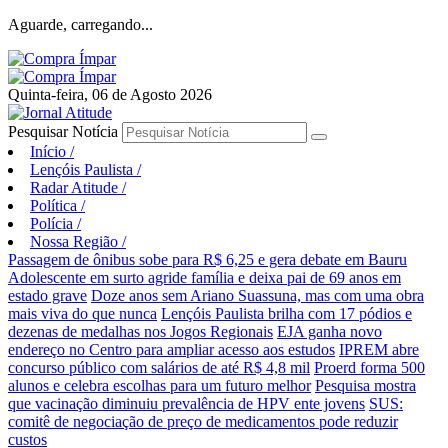
Aguarde, carregando...
Quinta-feira, 06 de Agosto 2026
Pesquisar Notícia
Início
/
Lençóis Paulista
/
Radar Atitude
/
Política
/
Polícia
/
Nossa Região
/
Passagem de ônibus sobe para R$ 6,25 e gera debate em Bauru
Adolescente em surto agride família e deixa pai de 69 anos em
estado grave
Doze anos sem Ariano Suassuna, mas com uma obra
mais viva do que nunca
Lençóis Paulista brilha com 17 pódios e
dezenas de medalhas nos Jogos Regionais
EJA ganha novo
endereço no Centro para ampliar acesso aos estudos
IPREM abre
concurso público com salários de até R$ 4,8 mil
Proerd forma 500
alunos e celebra escolhas para um futuro melhor
Pesquisa mostra
que vacinação diminuiu prevalência de HPV ente jovens
SUS:
comitê de negociação de preço de medicamentos pode reduzir
custos