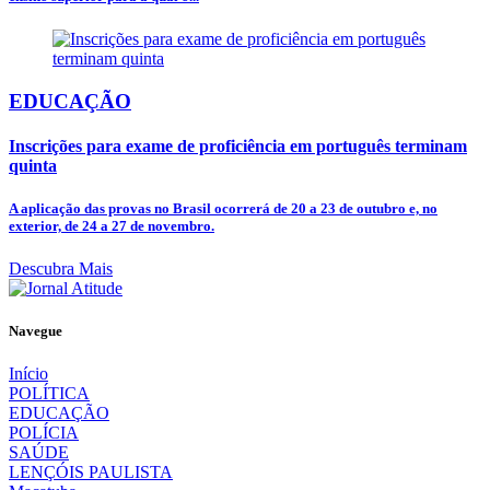
EDUCAÇÃO
Inscrições para exame de proficiência em português terminam
quinta
A aplicação das provas no Brasil ocorrerá de 20 a 23 de outubro e, no
exterior, de 24 a 27 de novembro.
Descubra Mais
Navegue
Início
POLÍTICA
EDUCAÇÃO
POLÍCIA
SAÚDE
LENÇÓIS PAULISTA